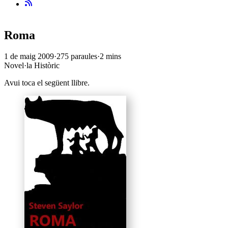
Roma
1 de maig 2009
·
275 paraules
·
2 mins
Novel·la
Històric
Avui toca el següent llibre.