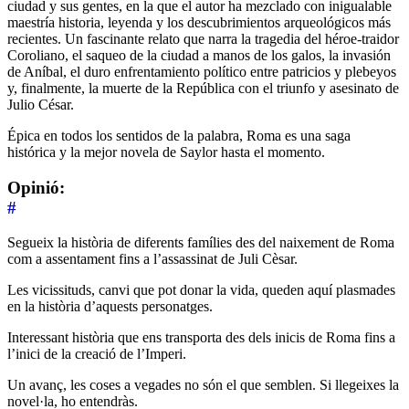
ciudad y sus gentes, en la que el autor ha mezclado con inigualable
maestría historia, leyenda y los descubrimientos arqueológicos más
recientes. Un fascinante relato que narra la tragedia del héroe-traidor
Coroliano, el saqueo de la ciudad a manos de los galos, la invasión
de Aníbal, el duro enfrentamiento político entre patricios y plebeyos
y, finalmente, la muerte de la República con el triunfo y asesinato de
Julio César.
Épica en todos los sentidos de la palabra, Roma es una saga
histórica y la mejor novela de Saylor hasta el momento.
Opinió:
#
Segueix la història de diferents famílies des del naixement de Roma
com a assentament fins a l’assassinat de Juli Cèsar.
Les vicissituds, canvi que pot donar la vida, queden aquí plasmades
en la història d’aquests personatges.
Interessant història que ens transporta des dels inicis de Roma fins a
l’inici de la creació de l’Imperi.
Un avanç, les coses a vegades no són el que semblen. Si llegeixes la
novel·la, ho entendràs.