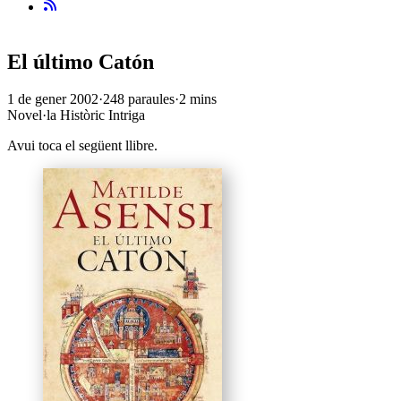
El último Catón
1 de gener 2002
·
248 paraules
·
2 mins
Novel·la
Històric
Intriga
Avui toca el següent llibre.