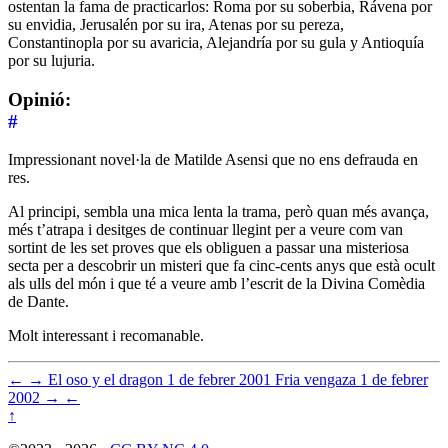
ostentan la fama de practicarlos: Roma por su soberbia, Rávena por
su envidia, Jerusalén por su ira, Atenas por su pereza,
Constantinopla por su avaricia, Alejandría por su gula y Antioquía
por su lujuria.
Opinió:
#
Impressionant novel·la de Matilde Asensi que no ens defrauda en
res.
Al principi, sembla una mica lenta la trama, però quan més avança,
més t’atrapa i desitges de continuar llegint per a veure com van
sortint de les set proves que els obliguen a passar una misteriosa
secta per a descobrir un misteri que fa cinc-cents anys que està ocult
als ulls del món i que té a veure amb l’escrit de la Divina Comèdia
de Dante.
Molt interessant i recomanable.
←
→
El oso y el dragon
1 de febrer 2001
Fria vengaza
1 de febrer
2002
→
←
↑